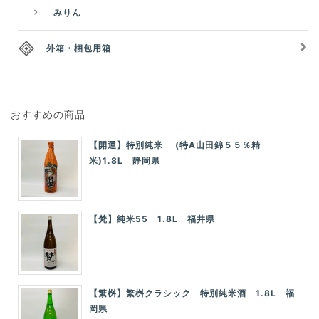
みりん
外箱・梱包用箱
おすすめの商品
【開運】特別純米 (特A山田錦５５％精
米)1.8L 静岡県
【梵】純米55 1.8L 福井県
【繁桝】繁桝クラシック 特別純米酒 1.8L 福
岡県