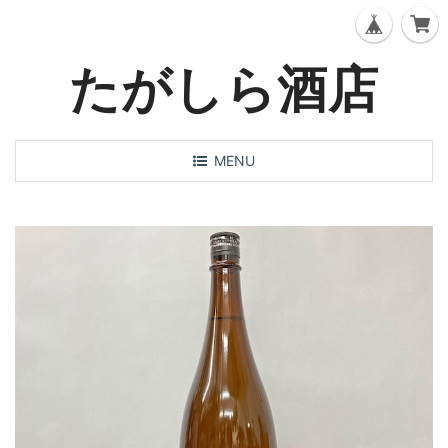
たがしら酒店
T
MENU
o
g
g
l
e
n
a
v
i
g
a
t
i