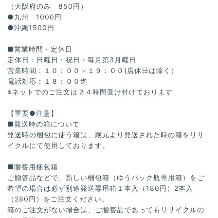
（大阪府のみ 850円）
●九州 1000円
●沖縄1500円
■営業時間・定休日
定休日：日曜日・祝日・毎月第3月曜日
営業時間：１０：００～１９：００(店休日は除く）
電話対応：１８：００迄
※ネットでのご注文は２４時間受け付けております
【重要●注意】
■発送時の箱について
発送時の梱包に使う箱は、蔵元より発送された時の箱をリサ
イクルにて使用しております。
■贈答用梱包箱
ご贈答品などで、新しい梱包箱（ゆうパック瓶専用箱）をご
希望の場合は必ず別途発送専用箱１本入（180円）2本入
（280円）をご注文ください。
箱のご注文がない場合は、ご贈答品であってもリサイクルの