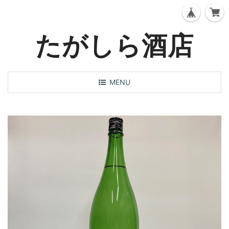
たがしら酒店
T
MENU
o
g
g
l
e
n
a
v
i
g
a
t
i