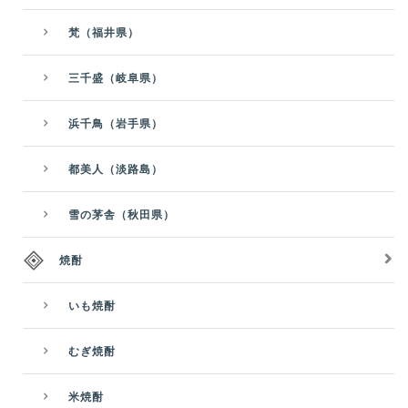
梵（福井県）
三千盛（岐阜県）
浜千鳥（岩手県）
都美人（淡路島）
雪の茅舎（秋田県）
焼酎
いも焼酎
むぎ焼酎
米焼酎