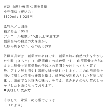
東龍 山廃純米酒 佐藤東兵衛
小売価格（税込み）
1800ml：3,025円
原料米／山田錦
精米歩合／65％
アルコール度数／15度以上16度未満
創業当時の自然の力を生かし
た飲み飽きない、芯のあるお酒
佐藤東兵衛は、創業者の名前です。創業当時の自然の力を生かし
た生酛（きもと）（山廃酒母）の純米酒です。 山廃酒母は自然の
ままに酵母を速醸酒母の倍以上の期間をかけじっくりと育て、
酸、アミノ酸を増やし濃醇な味を醸しだします。この山廃酒母を
用いて醸した東龍佐藤東兵衛は、醗酵酸が調和のとれた旨味に変
化し、濃醇でなお爽快な味わいを与え、飲みあきのない芯のしっ
かりしたお酒になっております。
■美味しい飲み方
冷やして・常温・ぬる燗でどうぞ
（ＨＰより）