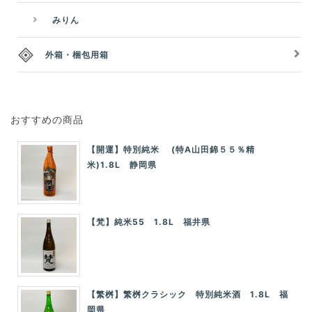
みりん
外箱・梱包用箱
おすすめの商品
【開運】特別純米 (特A山田錦５５％精
米)1.8L 静岡県
【梵】純米55 1.8L 福井県
【繁桝】繁桝クラシック 特別純米酒 1.8L 福
岡県