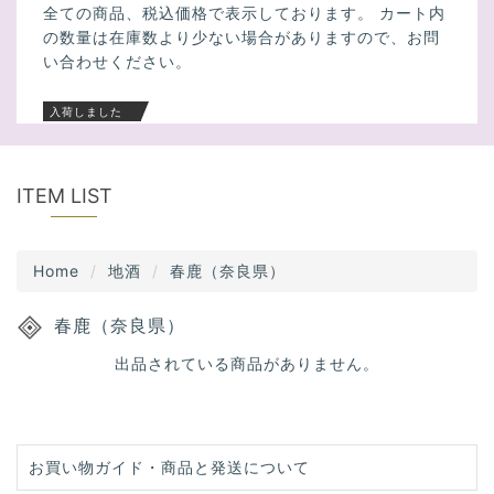
全ての商品、税込価格で表示しております。 カート内
o
の数量は在庫数より少ない場合がありますので、お問
n
い合わせください。
入荷しました
【仁喜多津】1.8Ｌ 純米 伊予の薄墨桜 愛
媛
ITEM LIST
【京ひな】1.8Ｌ 輝乃吟(きらめきのぎん）
Home
地酒
春鹿（奈良県）
愛媛
春鹿（奈良県）
【琵琶の長寿】1.8Ｌ 純米酒 滋賀
出品されている商品がありません。
お買い物ガイド・商品と発送について