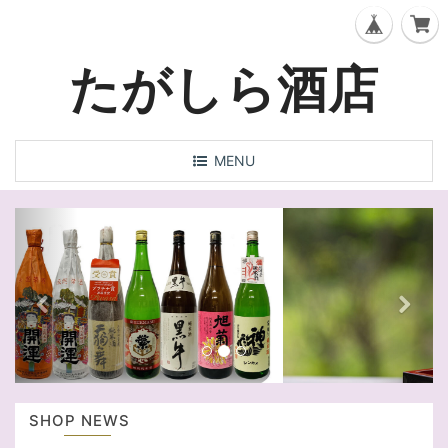
たがしら酒店
T
MENU
o
g
P
N
g
l
r
e
e
e
x
n
a
v
t
v
i
i
o
g
a
u
SHOP NEWS
t
s
i