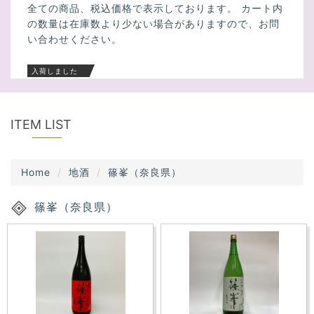
全ての商品、税込価格で表示しております。 カート内
o
の数量は在庫数より少ない場合がありますので、お問
n
い合わせください。
入荷しました
【仁喜多津】1.8Ｌ 純米 伊予の薄墨桜 愛
媛
ITEM LIST
【京ひな】1.8Ｌ 輝乃吟(きらめきのぎん）
Home
地酒
篠峯（奈良県）
愛媛
篠峯（奈良県）
【琵琶の長寿】1.8Ｌ 純米酒 滋賀