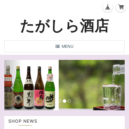
たがしら酒店
T
MENU
o
g
P
N
g
l
r
e
e
e
x
n
a
v
t
v
i
i
o
g
a
u
SHOP NEWS
t
s
i