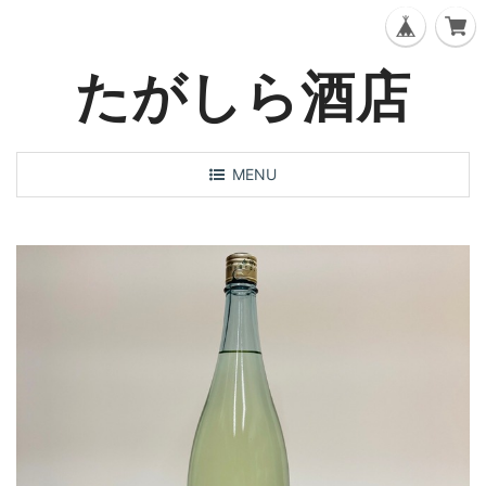
たがしら酒店
T
MENU
o
g
g
l
e
n
a
v
i
g
a
t
i