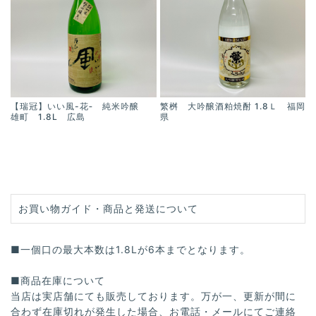
【瑞冠】いい風-花‐ 純米吟醸
繁桝 大吟醸酒粕焼酎 1.8Ｌ 福岡
雄町 1.8L 広島
県
お買い物ガイド・商品と発送について
■一個口の最大本数は1.8Lが6本までとなります。
■商品在庫について
当店は実店舗にても販売しております。万が一、更新が間に
合わず在庫切れが発生した場合、お電話・メールにてご連絡