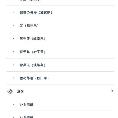
琵琶の長寿（滋賀県）
梵（福井県）
三千盛（岐阜県）
浜千鳥（岩手県）
都美人（淡路島）
雪の茅舎（秋田県）
焼酎
いも焼酎
むぎ焼酎