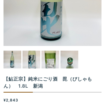
o
n
【鮎正宗】純米にごり酒 毘（びしゃも
ん） 1.8L 新潟
¥2,843