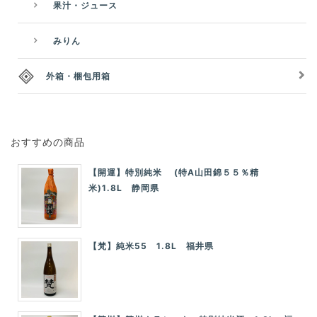
果汁・ジュース
みりん
外箱・梱包用箱
おすすめの商品
【開運】特別純米 (特A山田錦５５％精
米)1.8L 静岡県
【梵】純米55 1.8L 福井県