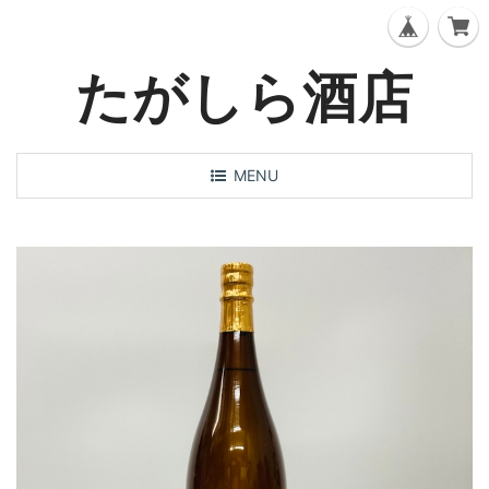
たがしら酒店
T
MENU
o
g
g
l
e
n
a
v
i
g
a
t
i