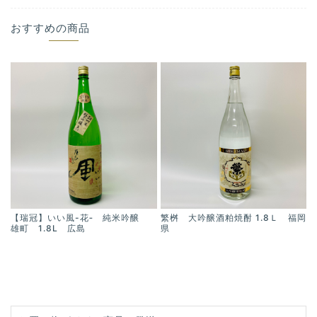
おすすめの商品
【瑞冠】いい風-花‐ 純米吟醸
繁桝 大吟醸酒粕焼酎 1.8Ｌ 福岡
雄町 1.8L 広島
県