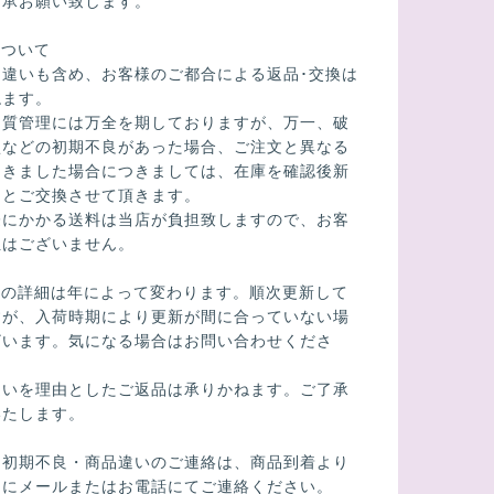
了承お願い致します。
について
間違いも含め、お客様のご都合による返品･交換は
ねます。
品質管理には万全を期しておりますが、万一、破
損などの初期不良があった場合、ご注文と異なる
届きました場合につきましては、在庫を確認後新
品とご交換させて頂きます。
際にかかる送料は当店が負担致しますので、お客
担はございません。
酒の詳細は年によって変わります。順次更新して
すが、入荷時期により更新が間に合っていない場
ざいます。気になる場合はお問い合わせくださ
違いを理由としたご返品は承りかねます。ご了承
いたします。
】初期不良・商品違いのご連絡は、商品到着より
内にメールまたはお電話にてご連絡ください。