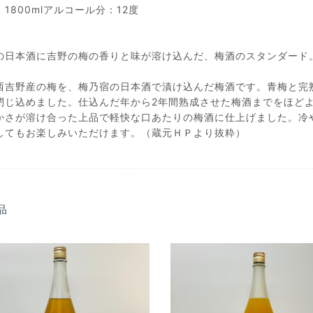
1800mlアルコール分：12度
の日本酒に吉野の梅の香りと味が溶け込んだ、梅酒のスタンダード
西吉野産の梅を、梅乃宿の日本酒で漬け込んだ梅酒です。青梅と完熟梅
閉じ込めました。仕込んだ年から2年間熟成させた梅酒までをほど
かさが溶け合った上品で軽快な口あたりの梅酒に仕上げました。冷
してもお楽しみいただけます。（蔵元ＨＰより抜粋）
品