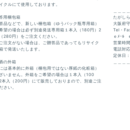
イクルにて使用しております。
＿＿＿
答用梱包箱
たがし
答品などで、新しい梱包箱（ゆうパック瓶専用箱）
大阪府守
希望の場合は必ず別途発送専用箱１本入（180円）2
Tel・Fa
（280円）をご注文ください。
ｅﾒｰﾙ
ご注文がない場合は、ご贈答品であってもリサイク
営業時間：
箱で発送いたします。
電話対応
定休日
酒の外箱
＿＿＿
には基本的に外箱（梱包用ではない厚紙の化粧箱）
ざいません。外箱をご希望の場合は１本入（100
2本入（200円）にて販売しておりまので、別途ご注
ださい。