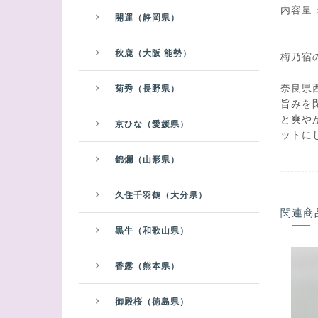
内容量：
開運（静岡県）
秋鹿（大阪 能勢）
梅乃宿
奈良県
菊秀（長野県）
旨みを
と爽や
京ひな（愛媛県）
ットに
錦爛（山形県）
久住千羽鶴（大分県）
関連商
黒牛（和歌山県）
香露（熊本県）
御殿桜（徳島県）