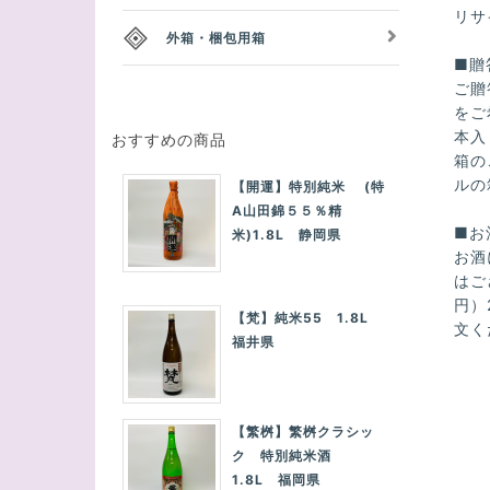
リサ
外箱・梱包用箱
■贈
ご贈
をご
本入
おすすめの商品
箱の
ルの
【開運】特別純米 (特
A山田錦５５％精
■お
米)1.8L 静岡県
お酒
はご
円）
【梵】純米55 1.8L
文く
福井県
【繁桝】繁桝クラシッ
ク 特別純米酒
1.8L 福岡県