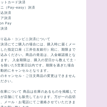
ジットカード決済
ニ（Pay-easy）決済
振込決済
リア決済
on Pay
い決済
振り込み・コンビニ決済について
込決済にてご購入の場合には、購入時に届くメー
載した指定口座（三井住友銀行）宛に、期限まで
り込みください。商品の発送は、入金確認後とな
ります。 入金期限は、購入の翌日から数えて土・
日を除いた5営業日以内です。期限を過ぎた場合
自動的にキャンセルとなります。
後のキャンセル・ご注文商品の変更はできません
ください。
の在庫について 商品は在庫のあるものを掲載して
すが店舗にても販売しております。万が一の品切
は、メール・お電話にてご連絡させていただきま