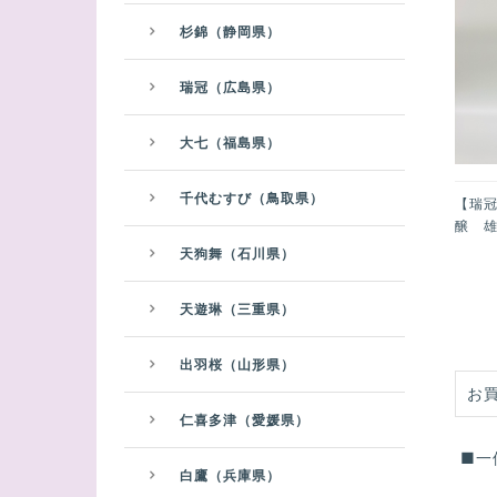
杉錦（静岡県）
瑞冠（広島県）
大七（福島県）
千代むすび（鳥取県）
【瑞冠
醸 雄
天狗舞（石川県）
天遊琳（三重県）
出羽桜（山形県）
お
仁喜多津（愛媛県）
■一
白鷹（兵庫県）