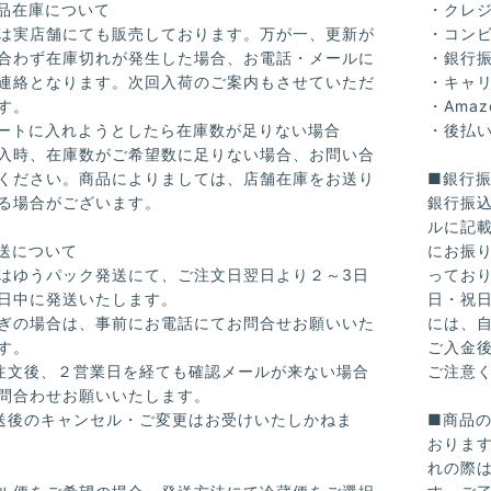
品在庫について
・クレ
は実店舗にても販売しております。万が一、更新が
・コンビ
合わず在庫切れが発生した場合、お電話・メールに
・銀行
連絡となります。次回入荷のご案内もさせていただ
・キャ
す。
・Amaz
ートに入れようとしたら在庫数が足りない場合
・後払
入時、在庫数がご希望数に足りない場合、お問い合
ください。商品によりましては、店舗在庫をお送り
■銀行
る場合がございます。
銀行振
ルに記
送について
にお振
はゆうパック発送にて、ご注文日翌日より２～3日
ってお
日中に発送いたします。
日・祝
ぎの場合は、事前にお電話にてお問合せお願いいた
には、
す。
ご入金
注文後、２営業日を経ても確認メールが来ない場合
ご注意
問合わせお願いいたします。
送後のキャンセル・ご変更はお受けいたしかねま
■商品
おりま
れの際