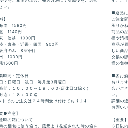
ル便をご希望の場合、発送方法にて冷蔵便をご選択
す。ご
さい。
■返品
料】
ご注文
海道 1580円
承りか
北 1140円
商品の
東・信越 1000円
損や汚
陸・東海・近畿・四国 900円
商品が
阪府のみ 850円）
しい商
州 1000円
交換の
縄1500円
様の負
業時間・定休日
■各お
日：日曜日・祝日・毎月第3月曜日
おりま
時間：１０：００～１９：００(店休日は除く）
合がご
対応：１８：００迄
い。
ットでのご注文は２４時間受け付けております
詳細の
お願い
要●注意】
送時の箱について
【重要
時の梱包に使う箱は、蔵元より発送された時の箱を
３日以