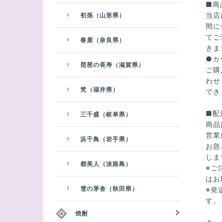
■商
当店
初孫（山形県）
間に
てご
春鹿（奈良県）
きま
●カ
琵琶の長寿（滋賀県）
ご購
わせ
梵（福井県）
でき
■配
三千盛（岐阜県）
商品
営業
浜千鳥（岩手県）
お急
しま
都美人（淡路島）
※ご
はお
雪の茅舎（秋田県）
※発
す。
焼酎