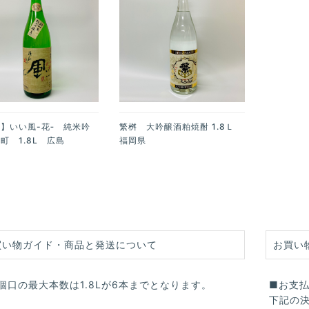
】いい風-花‐ 純米吟
繁桝 大吟醸酒粕焼酎 1.8Ｌ
町 1.8L 広島
福岡県
買い物ガイド・商品と発送について
お買い
個口の最大本数は1.8Lが6本までとなります。
■お支
下記の