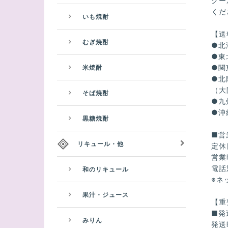
クー
くだ
いも焼酎
【送
むぎ焼酎
●北
●東
●関
米焼酎
●北
（大
そば焼酎
●九
●沖
黒糖焼酎
■営
リキュール・他
定休
営業
電話
和のリキュール
※ネ
果汁・ジュース
【重
■発
みりん
発送